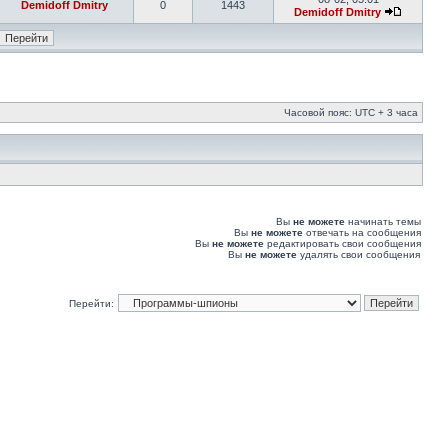
Demidoff Dmitry
0
1443
Demidoff Dmitry
Часовой пояс: UTC + 3 часа
Вы
не можете
начинать темы
Вы
не можете
отвечать на сообщения
Вы
не можете
редактировать свои сообщения
Вы
не можете
удалять свои сообщения
Перейти: