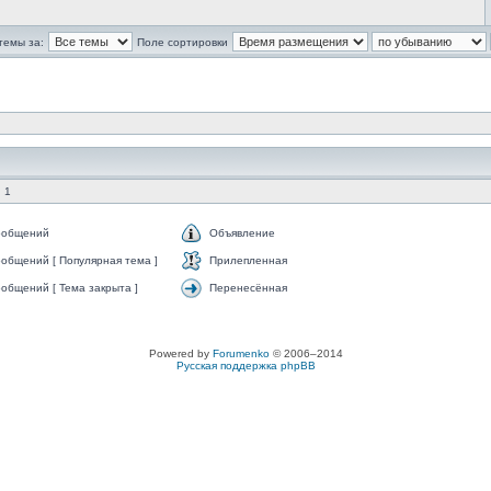
темы за:
Поле сортировки
 1
ообщений
Объявление
общений [ Популярная тема ]
Прилепленная
общений [ Тема закрыта ]
Перенесённая
Powered by
Forumenko
© 2006–2014
Русская поддержка phpBB