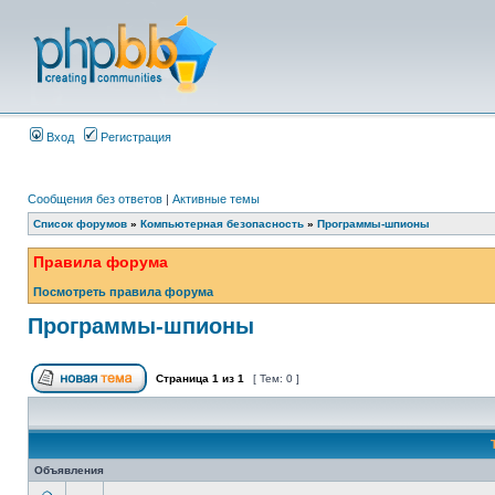
Вход
Регистрация
Сообщения без ответов
|
Активные темы
Список форумов
»
Компьютерная безопасность
»
Программы-шпионы
Правила форума
Посмотреть правила форума
Программы-шпионы
Страница
1
из
1
[ Тем: 0 ]
Объявления