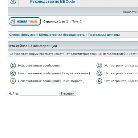
Руководство по BBCode
Показать 
Страница
1
из
1
[ Тем: 0 ]
Список форумов
»
Компьютерная безопасность
»
Программы-шпионы
Кто сейчас на конференции
Сейчас этот форум просматривают: нет зарегистрированных пользователей и гости:
Непрочитанные сообщения
Нет непрочитанных с
Непрочитанные сообщения [ Популярная тема ]
Нет непрочитанных со
Непрочитанные сообщения [ Тема закрыта ]
Нет непрочитанных со
Найти: